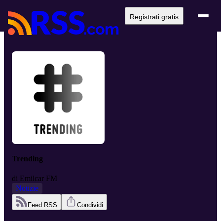
Registrati gratis
Trending
di
Emilcar FM
Notizie
Feed RSS
Condividi