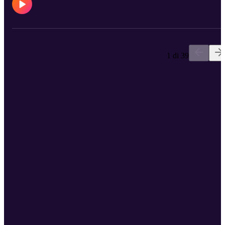
marcado muchos de los iconos de nuestra vida cotidiana. Eduardo
cierra con el juicio de las Mascarillas, traza una comparación con el
juicio Kitchen. Podéis contactar con nosotros a través de X en
@trendingpod https://twitter.com/trendingpod o por correo
electrónico a trending@emilcar.fm.
1 di 39