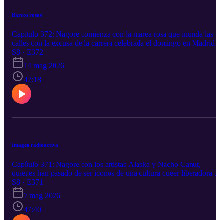
electrónico a trending@emilcar.fm.
Barcos rosas
Capítulo 372: Nagore comienza con la marea rosa que inunda las
calles con la excusa de la carrera celebrada el domingo en Madrid,
¿se queda en marketing o en realidad? Pedro y Eduardo abordan el
S8 · E372
mismo tema con voces distintas, el Hantavirus, el barco y los ecos
14 mag 2026
de un pasado no tan lejano. Podéis contactar con nosotros a través
de X en @trendingpod https://twitter.com/trendingpod o por correo
42:18
electrónico a trending@emilcar.fm.
Imagen radioactiva
Capítulo 371: Nagore con los artistas Alaska y Nacho Canut,
quienes han pasado de ser iconos de una cultura queer liberadora a
desmarcarse de las siglas que tanto les sostuvieron, todo por unas
S8 · E371
declaraciones recientes. Pedro con los 40 años del desastre de
7 mag 2026
Chernóbil, la catástrofe nuclear más grande jamás vivida, se plante
varias preguntas sobre la viabilidad y seguridad de este tipo de
47:40
energía. Manuel se despide de Cruz Novillo, una figura que ha