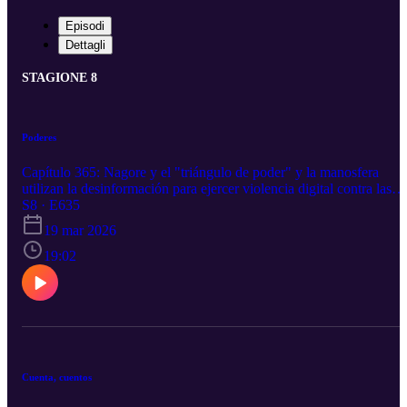
Episodi
Dettagli
STAGIONE 8
Poderes
Capítulo 365: Nagore y el "triángulo de poder" y la manosfera
utilizan la desinformación para ejercer violencia digital contra las
mujeres en la esfera pública. Pedro con Vox, que ha decidido
S8 · E635
cobrarse las piezas en lote. Tras una pausa táctica en Extremadura 
19 mar 2026
Aragón, esperando pacientemente el desenlace electoral en Castilla
y León, han puesto sobre la mesa de Génova un trágala histórico:
19:02
una coalición a tres bandas. Podéis contactar con nosotros a través
de X en @trendingpod https://twitter.com/trendingpod o por correo
electrónico a trending@emilcar.fm.
Cuenta, cuentos