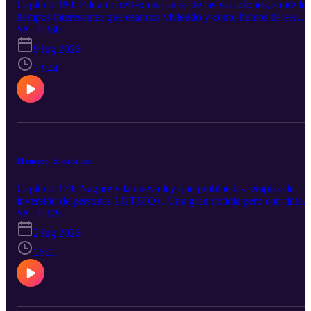
Capítulo 380: Eduardo reflexiona antes de las vacaciones, sobre los
tiempos interesantes que estamos viviendo y como hemos de ser
optimistas, hasta se atreve a predecir el campeón del Mundial 2026.
S8 · E380
Manuel nos da un regalo para el verano, un cuento, un proyecto,
9 lug 2026
una vida. Gracias por una temporada al otro lado de este podcast.
Feliz verano Podéis contactar con nosotros a través de X en
23:44
@trendingpod https://twitter.com/trendingpod o por correo
electrónico a trending@emilcar.fm.
El cuerpo, de cada uno
Capítulo 379: Nagore y la nueva ley que prohíbe las terapias de
inversión de personas LGTBIQ+. Una gran noticia pero con tintes 
matices. Manuel se lanza al informe de Itermón Oxfam sobre
S8 · E379
juventud, vivienda y salud mental. Eduardo termina con los
2 lug 2026
problemas que se está encontrando Putin por la Guerra de Ucrania.
Podéis contactar con nosotros a través de X en @trendingpod
26:21
https://twitter.com/trendingpod o por correo electrónico a
trending@emilcar.fm