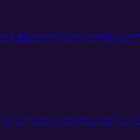
vim mjestima, a toga nismo ni svjesni. Kako to promijeniti, što su dobre,
– yoga majstor Igor Križanić. Sve to i mnogo više, u četvrtoj epizodi, 
e Ratkić, suosnivač jedne od najuspješnijih PR agencija u Hrvatskoj - 
s, kao i kako se odrađuje uspješna PR kampanja, poslušaj u novoj epi