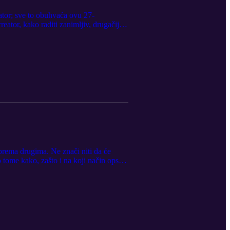
eator; sve to obuhvaća ovu 27-
eator, kako raditi zanimljiv, drugačiji
 prema drugima. Ne znači niti da će
 tome kako, zašto i na koji način opstati