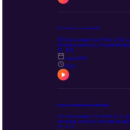
Što je temelj svake promjene?
TK Show postaje After Work w/TK, gdje
Hrvatskoj, ekonomiji, životnim lekcijam
S2 · E22
1 mag 2020
57:40
Sherajte sadržaje zbog svojih unuka!
TK Show postaje After Work w/TK, gdje
Hrvatskoj, ekonomiji, životnim lekcijam
S2 · E21