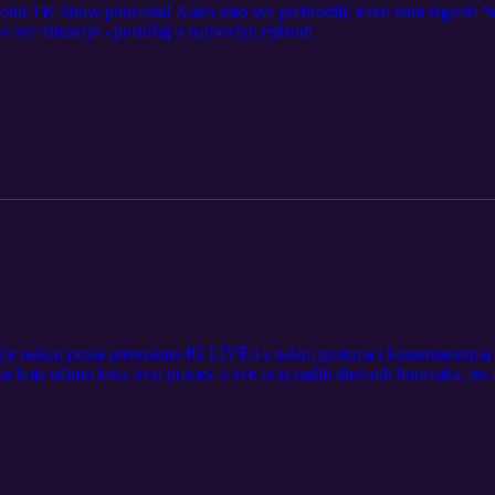
zonu TK Show podcasta! Kako smo sve prebrodili, kako nam izgleda 'new
le ove situacije - poslušaj u najnovijoj epizodi.
 nakon posla prenosimo IG LIVE i s našim gostima i komentatorima - p
a koje učimo kroz ovaj proces, a sve to iz naših dnevnih boravaka, jer