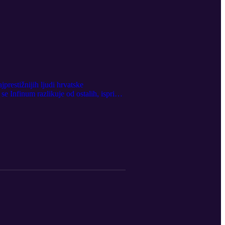
restižnijih ljudi hrvatske
e Infinum razlikuje od ostalih, ispričao