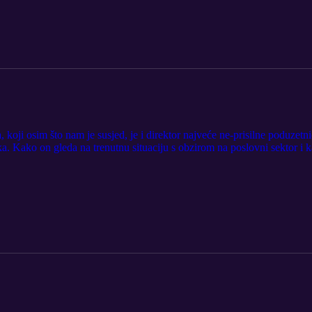
koji osim što nam je susjed, je i direktor najveće ne-prisilne poduzetn
. Kako on gleda na trenutnu situaciju s obzirom na poslovni sektor i k
reće sezone TK Show podcasta.