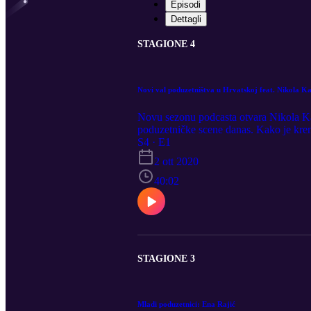
Episodi
Dettagli
STAGIONE 4
Novi val poduzetništva u Hrvatskoj feat. Nikola Ka
Novu sezonu podcasta otvara Nikola Kap
poduzetničke scene danas. Kako je krenu
nam je u današnjoj epizodi #TKShow p
S4 · E1
2 ott 2020
40:02
STAGIONE 3
Mladi poduzetnici: Ena Rajić