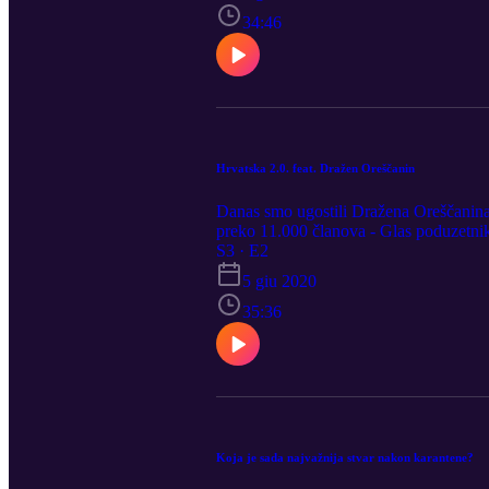
34:46
Hrvatska 2.0. feat. Dražen Oreščanin
Danas smo ugostili Dražena Oreščanina, 
preko 11.000 članova - Glas poduzetnika
izgledati, poslušaj u drugoj epizodi t
S3 · E2
5 giu 2020
35:36
Koja je sada najvažnija stvar nakon karantene?