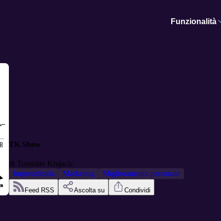
Funzionalità
TK Show
di
Tomislav Krajacic
Imprenditoria
Marketing
Miglioramento personale
Feed RSS
Ascolta su
Condividi