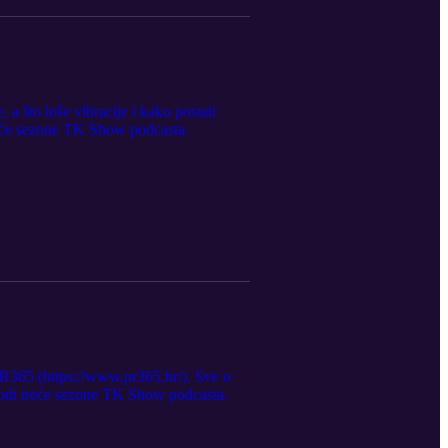
 a što loše vibracije i kako postati
treće sezone TK Show podcasta.
PR365 (https://www.pr365.hr/). Sve o
zodi treće sezone TK Show podcasta.