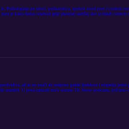
e je. Psihologinja po struci, poduzetnica, spoken word poet i content cr
 nam je kako danas odabrati gdje plasirati sadržaj ako si mladi content cr
iti s hejterima i koje je zlatno pravilo stvaranja. Poslušajte.
predvidiva, ali to ne znači da smijemo gubiti ljudskost i empatiju jedni
trije umrijeti. U petoj epizodi treće sezone TK Show podcasta, pričamo o
kako ostati čovjek.