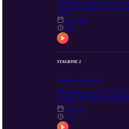
Vratili smo se i donosimo vam treću se
najvažnija lekcija koju izvlačimo iz cije
S3 · E1
22 mag 2020
37:02
STAGIONE 2
Comfort zona u doba pandemije
TK Show postaje After Work w/TK, gdje
Hrvatskoj, ekonomiji, životnim lekcijam
S2 · E23
8 mag 2020
47:38