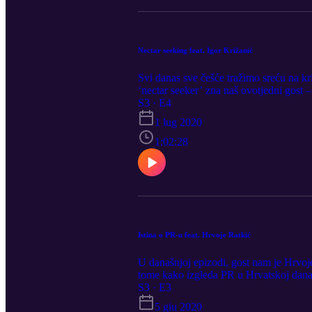
Nectar seeking feat. Igor Križanić
Svi danas sve češće tražimo sreću na kri
‘nectar seeker’ zna naš ovotjedni gost 
S3 · E4
1 lug 2020
1:02:28
Istina o PR-u feat. Hrvoje Ratkić
U današnjoj epizodi, gost nam je Hrvoj
tome kako izgleda PR u Hrvatskoj dana
S3 · E3
5 giu 2020