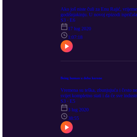
Ako još niste čuli za Enu Rajić, vrijem
godišnjakinju. U novoj epizodi ispričala
sadržaj i po kojim pravilima, kako se nos
S3 · E6
17 lug 2020
1:07:18
Being human u doba korone
Vremena su teška, zbunjujuća i često ne
svijet kompletno stati i da će sve indus
u ovo neobično vrijeme, ali najbitnije - 
S3 · E5
3 lug 2020
38:55