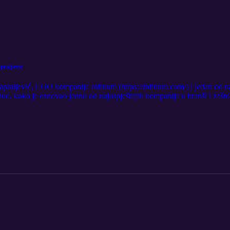
praljević
raljević, COO kompanije Infinum (https://infinum.com/) i jedan od najp
o, kako je osnovao jednu od najuspješnijih kompanija u branši i zašto s
odcasta!