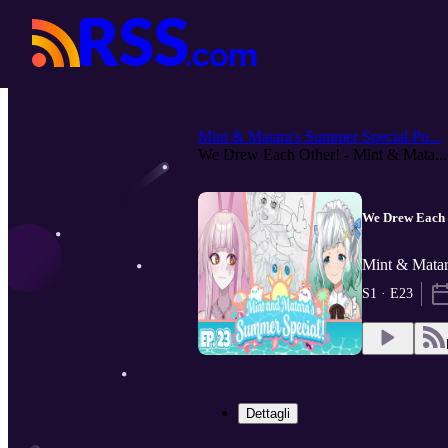
Mint & Matara's Summer Special Po...
We Drew Each Other! - Mint & Mata...
We Drew Each O
Mint & Matar
S1 · E23
Dettagli