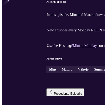
Note sull'episodio
In this episode, Mint and Matara draw 
New episodes every Monday NOON 
Use the Hashtag
#MintaraMondays
on t
Parole chiave
Mint
Matara
VShojo
Summer
Precedente
Episodio