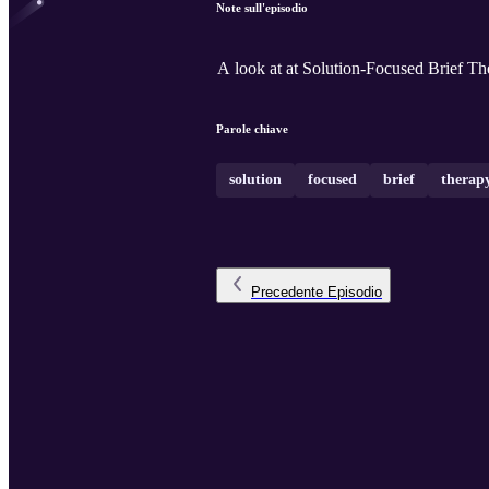
Note sull'episodio
A look at at Solution-Focused Brief The
Parole chiave
solution
focused
brief
therap
Precedente
Episodio