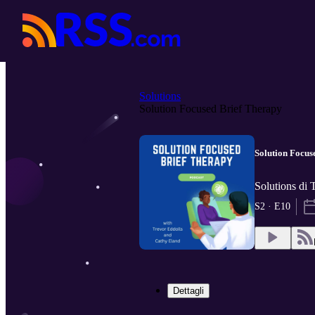
Solutions
Solution Focused Brief Therapy
Solution Focus
Solutions di 
S2 · E10
Dettagli