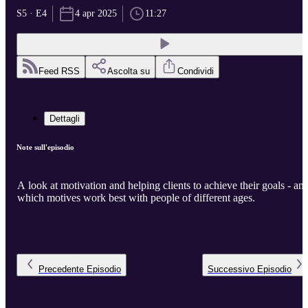
S5 · E4
4 apr 2025
11:27
Feed RSS
Ascolta su
Condividi
Dettagli
Note sull'episodio
A look at motivation and helping clients to achieve their goals - an
which motives work best with people of different ages.
Precedente
Episodio
Successivo
Episodio