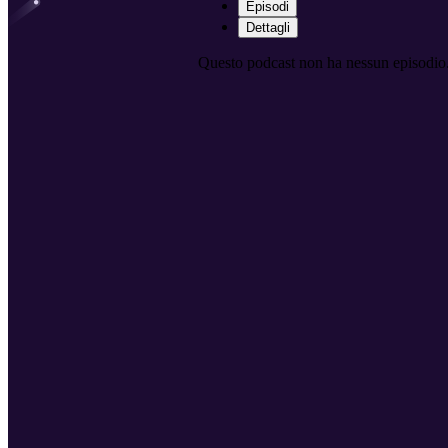
Episodi
Dettagli
Questo podcast non ha nessun episodio