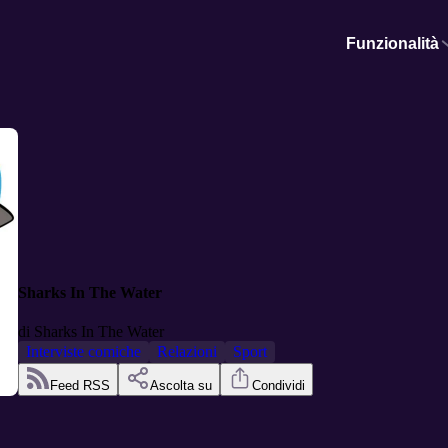
Funzionalità
Sharks In The Water
di
Sharks In The Water
Interviste comiche
Relazioni
Sport
Feed RSS
Ascolta su
Condividi