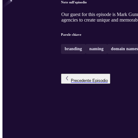
Note sull'episodio
Our guest for this episode is Mark Gunnion, w
agencies to create unique and memorab
Parole chiave
branding
naming
domain names
Precedente
Episodio