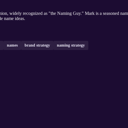
idely recognized as "the Naming Guy." Mark is a seasoned naming consultant working
le name ideas.
names
brand strategy
naming strategy