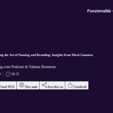
Funzionalità
ing the Art of Naming and Branding: Insights from Mark Gunnion
g.com Podcast di Tatiana Bonneau
3
38:55
Feed RSS
Sito web
Ascolta su
Condividi