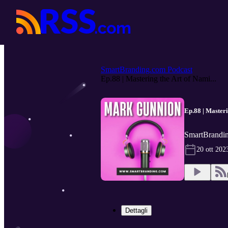
SmartBranding.com Podcast
Ep.88 | Mastering the Art of Nami...
Ep.88 | Master
SmartBrandin
20 ott 202
Dettagli