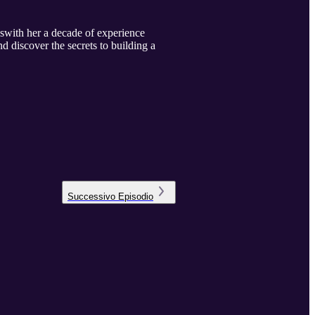
swith her a decade of experience
nd discover the secrets to building a
Successivo
Episodio