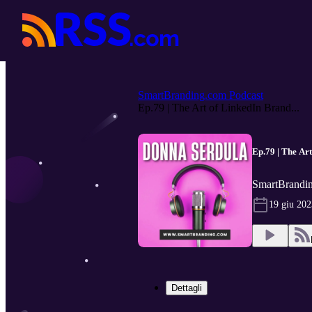
SmartBranding.com Podcast
Ep.79 | The Art of LinkedIn Brand...
Ep.79 | The Ar
SmartBrandin
19 giu 202
Dettagli