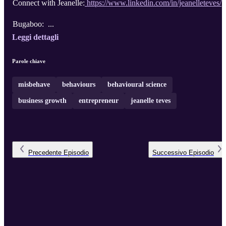
Connect with Jeanelle:
https://www.linkedin.com/in/jeanelleteves/
Bugaboo: ...
Leggi dettagli
Parole chiave
misbehave
behaviours
behavioural science
business growth
entrepreneur
jeanelle teves
Precedente
Episodio
Successivo
Episodio