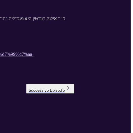
ד"ר אילנה קוורטין היא מנכ"לית "חו
d7%99%d7%aa-
Successivo
Episodio