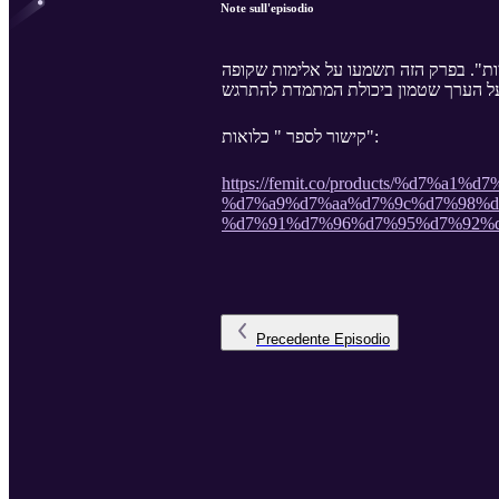
Note sull'episodio
יות". בפרק הזה תשמעו על אלימות שקופה
קישור לספר " כלואות":
https://femit.co/products/%d7
%d7%a9%d7%aa%d7%9c%d7%98%d
%d7%91%d7%96%d7%95%d7%92%
Precedente
Episodio