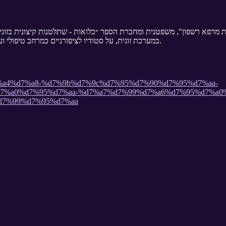
ות מרפא רשפון", משפטנית ומחברת הספר ״כלואות - שתלטנות קיצונית בזוג
במערכת זוגית, על סטודיו לציפורניים כמרחב טיפולי ועל הערך שטמון ביכולת המתמדת להתרגש.
%a1%d7%a4%d7%a8-%d7%9b%d7%9c%d7%95%d7%90%d7%95%d7%aa-
7%a0%d7%95%d7%aa-%d7%a7%d7%99%d7%a6%d7%95%d7%a0%
d7%99%d7%95%d7%aa