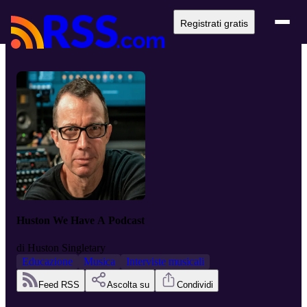
Registrati gratis
Huston We Have A Podcast
di
Huston Singletary
Educazione
Musica
Interviste musicali
Feed RSS
Ascolta su
Condividi