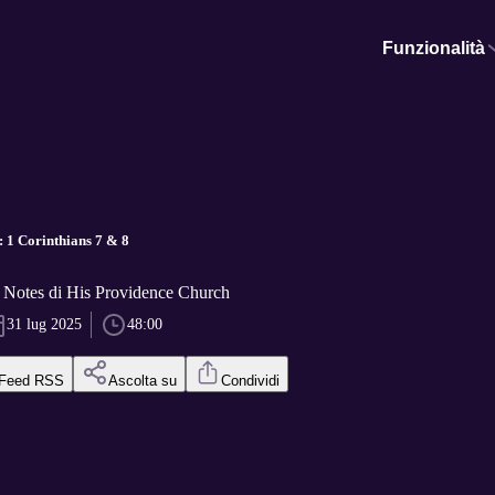
Funzionalità
 1 Corinthians 7 & 8
otes di His Providence Church
31 lug 2025
48:00
Feed RSS
Ascolta su
Condividi