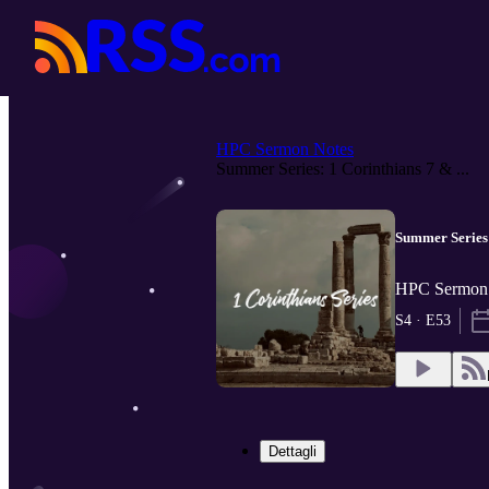
HPC Sermon Notes
Summer Series: 1 Corinthians 7 & ...
Summer Series:
HPC Sermon N
S4 · E53
Dettagli