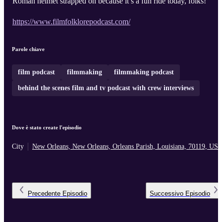
Roman helmet strapped on because it’s a fun ride today, folks!
https://www.filmfolklorepodcast.com/
Parole chiave
film podcast
filmmaking
filmmaking podcast
behind the scenes film and tv podcast with crew interviews
Dove è stato create l'episodio
City
New Orleans, New Orleans, Orleans Parish, Louisiana, 70119, US
Precedente
Episodio
Successivo
Episodio