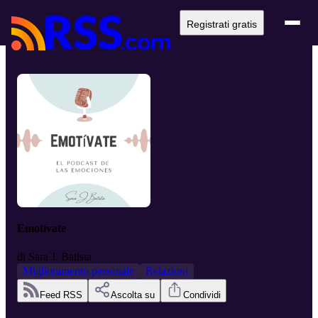
Registrati gratis
Emotívate
di
Sara J. Batista
Miglioramento personale
Relazioni
Feed RSS
Ascolta su
Condividi