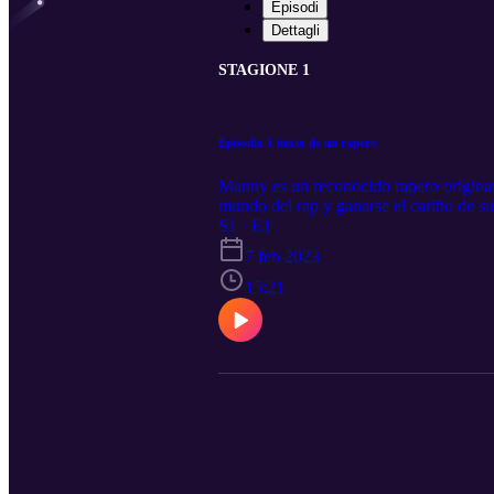
Episodi
Dettagli
STAGIONE 1
Episodio 1 inicio de un rapero
Manny es un reconocido rapero originari
mundo del rap y ganarse el cariño de su 
variedad de personas. Su talento y dedi
S1 · E1
7 feb 2023
15:21