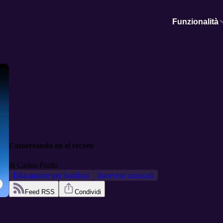
Funzionalità
Cotorreando en el recreo
di
Carlos Prado
Educazione per bambini
Interviste musicali
Feed RSS
Condividi