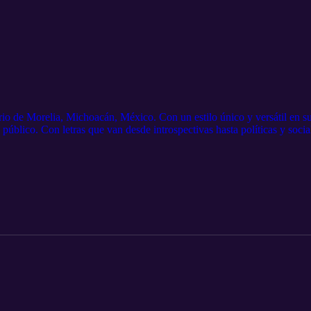
o de Morelia, Michoacán, México. Con un estilo único y versátil en su 
público. Con letras que van desde introspectivas hasta políticas y socia
cación lo han llevado a ser una figura importante en el mundo del rap.