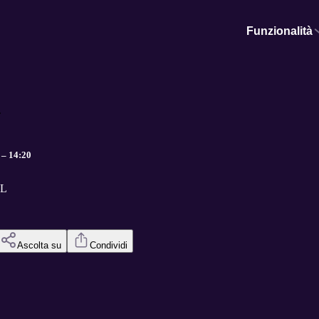
Funzionalità
.
 – 14:20
SL
Ascolta su
Condividi