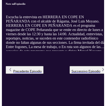
Note sull'episodio
Escucha la entrevista en HERRERA EN COPE EN
PEÑARANDA con el alcalde de Rágama, José Luis Moyano.
HERRERA EN COPE EN PEÑARANDA es el programa
magazine de COPE Peñaranda que se emite en directo de lunes a
viernes desde las 12:30 y hasta las 14:00. Actualidad, entrevistas,
reportajes, noticias, se suceden en este contenedor radiofónico
donde no faltan algunas de sus secciones. La firma invitada del día,
Entre fogones, La mesa de trabajo, o En ruta son algunos de las
espacios de este programa que presenta y dirige Miguel Navarro.
Precedente
Episodio
Successivo
Episodio