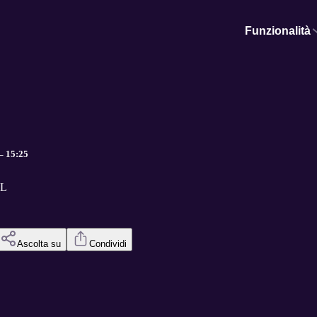
Funzionalità
– 15:25
SL
Ascolta su
Condividi