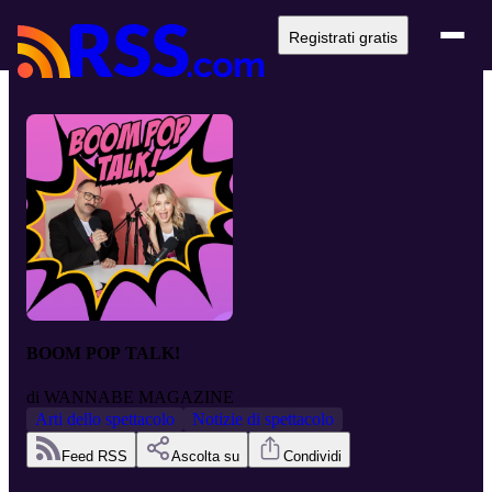
Registrati gratis
BOOM POP TALK!
di
WANNABE MAGAZINE
Arti dello spettacolo
Notizie di spettacolo
Feed RSS
Ascolta su
Condividi