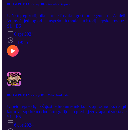
BOOM POP TALK! ep. 06 - Anđelija Vujović
U šestoj epizodi, bila nam je čast da ugostimo legendarnu Anđeliju
Vujović, jednog od najuspešnijih modela u istoriji srpske modne
scene. Ona je “kraljica transformacije”, radivši sa svim značajnim
S1 · E6
dizajnerima i fotografima. Anđelija nas je zarazila svojom
6 apr 2024
pozitivnom energijom, ali nas je i iznenadila mnogim otkrićima kao
na primer, činjenicom da obožava heavy metal, tompuse i video-
1:19:45
igre! Osim toga, Anđelija nam je otkrila svoju životnu filozofiju,
kako je manekenstvo izgledalo nekad, a kako danas, ali i kako se
nosi sa svime što savremeno doba donosi.
BOOM POP TALK! ep. 05 - Miloš Nadaždin
U petoj epizodi, naš gost je bio umetnik koji stoji iza najpoznatijih
kadrova srpske modne fotografije – a pred njegov aparat su stala sv
najveća imena domaće javne scene. Uživali smo u razgovoru sa
S1 · E5
Milošem Nadaždinom, fotografom, videografom i art direktorom sa
6 apr 2024
zavidnom karijerom. Miloš se osvrnuo na svoj jedinstveni karijerni