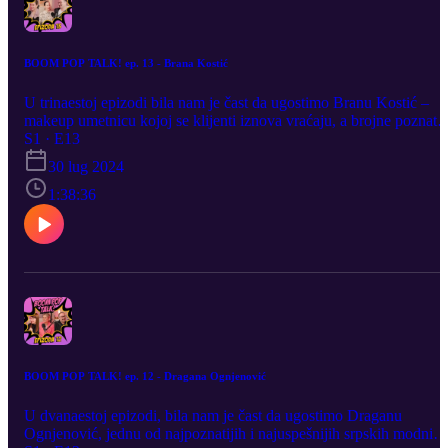
BOOM POP TALK! ep. 13 - Brana Kostić
U trinaestoj epizodi bila nam je čast da ugostimo Branu Kostić –
makeup umetnicu kojoj se klijenti iznova vraćaju, a brojne poznate
ličnosti domaće scene joj poklanjanju svoje poverenje. Svaki
S1 · E13
makeup look koji kreira je besprekoran, naglašavajući prirodnu
30 lug 2024
lepotu klijenta. Brana važi za svojevrsnu riznicu vrhunskih beauty
saveta. Ovom prilikom, Brana nam je govorila o svojim počecima,
1:38:36
jer se nije oduvek bavila šminkom. Njen put od novinarstva do
sadašnjeg posla bio je veoma zanimljiv, otkrivši nam kako su neka
izgledali setovi i šta je sve naučila, ali i o svojoj drugoj velikoj
ljubavi – plesu. U šminkanje se upustila kad se osmelila da izađe iz
zone komfora, a kako danas izgleda sve što je postigla, saznajte u
ovoj epizodi!
BOOM POP TALK! ep. 12 - Dragana Ognjenović
U dvanaestoj epizodi, bila nam je čast da ugostimo Draganu
Ognjenović, jednu od najpoznatijih i najuspešnijih srpskih modnih