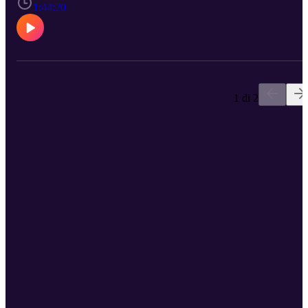
put i sve ono što je pritom naučio – otkrio nam je kako je razvio sv
1:44:20
prepoznatljiv stil fotografije, kako izgleda saradnja sa najvećim
regionalnim zvezdama, a kako saradnja sa holivudskim glumcima,
kao i šta misli o svetu koji se ubrzano menja.
1 di 2