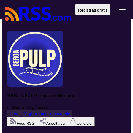
Registrati gratis
BERGAPULP il succo delle storie
di
Marco Bergamasco
Libri
Miglioramento personale
Feed RSS
Ascolta su
Condividi