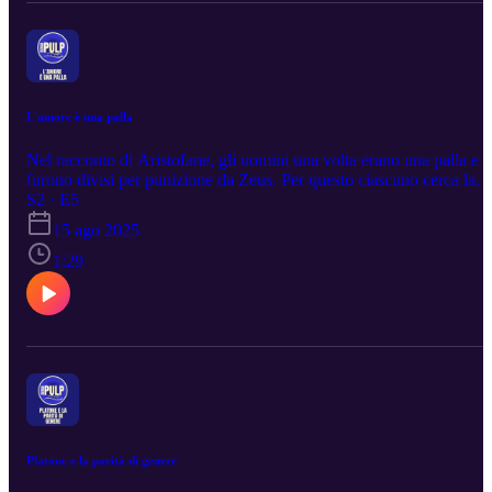
L'amore è una palla
Nel racconto di Aristofane, gli uomini una volta erano una palla e
furono divisi per punizione da Zeus. Per questo ciascuno cerca la
sua anima gemella… www. bergapulp.it
S2 · E5
15 ago 2025
1:29
Platone e la parità di genere