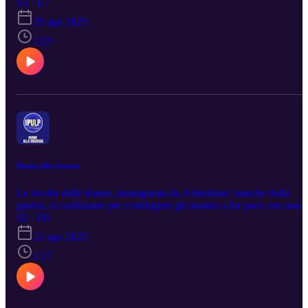
bergapulp.it
S2 · E7
29 ago 2025
1:23
Donne alla riscossa
La rivolta delle donne, immaginata da Aristofane: stanche della
guerra, si coalizzano per costringere gli uomini a far pace con uno
sciopero … sessuale! www. bergapulp.it
S2 · E6
22 ago 2025
1:17