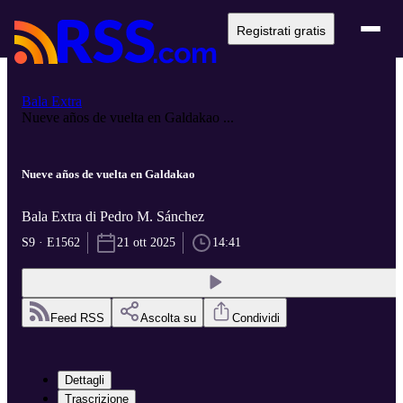
Registrati gratis
Bala Extra
Nueve años de vuelta en Galdakao ...
Nueve años de vuelta en Galdakao
Bala Extra di Pedro M. Sánchez
S9 · E1562
21 ott 2025
14:41
Feed RSS
Ascolta su
Condividi
Dettagli
Trascrizione