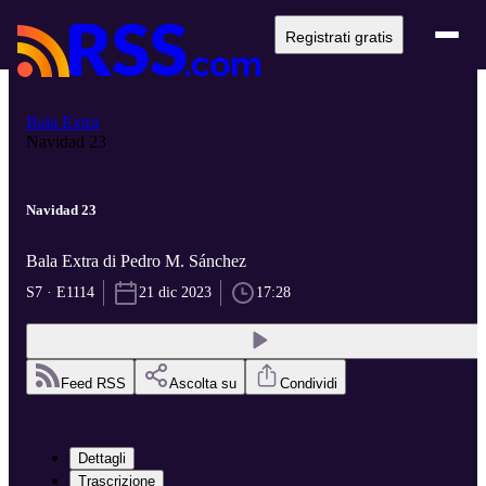
Registrati gratis
Bala Extra
Navidad 23
Navidad 23
Bala Extra di Pedro M. Sánchez
S7 · E1114
21 dic 2023
17:28
Feed RSS
Ascolta su
Condividi
Dettagli
Trascrizione