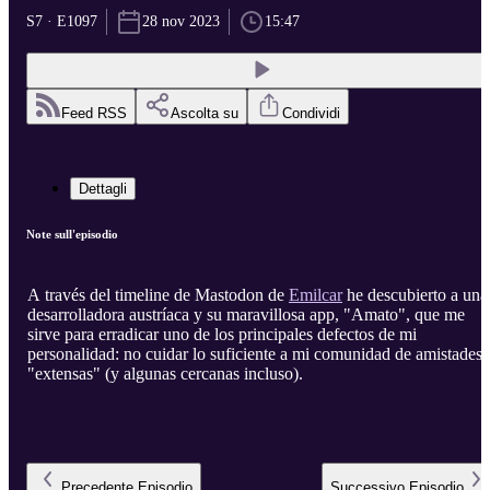
S7 · E1097
28 nov 2023
15:47
Feed RSS
Ascolta su
Condividi
Dettagli
Note sull'episodio
A través del timeline de Mastodon de
Emilcar
he descubierto a una
desarrolladora austríaca y su maravillosa app, "Amato", que me
sirve para erradicar uno de los principales defectos de mi
personalidad: no cuidar lo suficiente a mi comunidad de amistades
"extensas" (y algunas cercanas incluso).
Precedente
Episodio
Successivo
Episodio