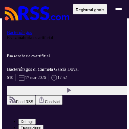
Registrati gratis
Bacteriófagos
Esa zanahoria es artificial
Esa zanahoria es artificial
Bacteriófagos di Carmela García Doval
S10
17 mar 2026
17:52
Feed RSS
Condividi
Dettagli
Trascrizione