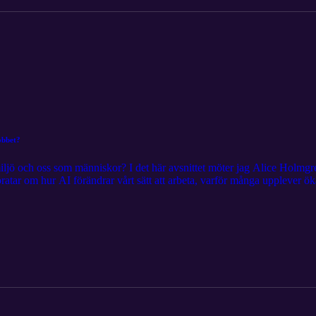
obbet?
ljö och oss som människor? I det här avsnittet möter jag Alice Holmgre
 pratar om hur AI förändrar vårt sätt att arbeta, varför många upplever ök
igt utforskar vi möjligheterna – hur AI kan fungera som en superkraft,
 som vill förstå både potentialen och utmaningarna med AI i arbetslivet – 
ra över tid. Vill du veta mer? Besök oss på www.aumla.se www.alicelabs