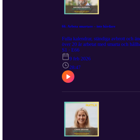
66. Arbeta smartare – inte hårdare
Fulla kalendrar, ständiga avbrott och än
över 20 år arbetat med smarta och hållbar
S1 · E66
strukturproblem och hur samarbete och l
9 feb 2026
på magnus@growlabs.se 👉 För råd krin
28:47