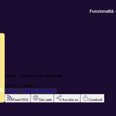
Funzionalità
Aumla - Winning with Wellbeing
di
Miriam Sundholm
Lavoro
Salute & Benessere
Feed RSS
Sito web
Ascolta su
Condividi