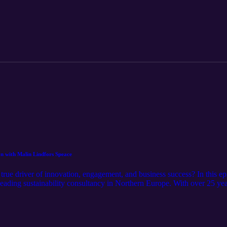
 arbetssätt? Kontakta Miriam på miriam@aumla.se för rådgivning och kons
on with Malin Lindfors Speace
true driver of innovation, engagement, and business success? In this e
ading sustainability consultancy in Northern Europe. With over 25 ye
oss operations—from the factory floor to the boardroom—and why HR pl
podcast at www.aumla.se Learn more about Ethos at www.ethos.se