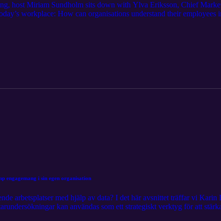
ing, host Miriam Sundholm sits down with Ylva Eriksson, Chief Market
 today’s workplace: How can organisations understand their employees i
 on millions of data points, Ylva shares fresh insights from Winningtem
nt Why wellbeing and engagement are inseparable How real-time emplo
o build more resilient, motivated and healthy teams If you’re a leader, 
 gives you practical, evidence-based guidance you can act on immediat
wellbeing programs, strategy support and leadership development with
mp engagemang i sin egen organisation
e arbetsplatser med hjälp av data? I det här avsnittet träffar vi Kar
tarundersökningar kan användas som ett strategiskt verktyg för att stä
 på Winningtemps plattform? Boka en demo på deras hemsida: winningte