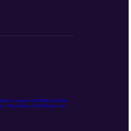
ultstöd eller boka tid på aumla.se
pisode, we speak with Malin Lindfors
ars of experience, Malin shares how
ays a key role in driving real