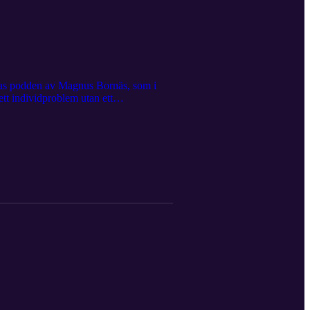
gästas podden av Magnus Bornäs, som i
 ett individproblem utan ett
rbetssätt och effektivitet? Mejla Magnus
iam på miriam@aumla.se