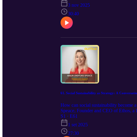
plattform eller utveckla ert befintliga
3 nov 2025
30:40
61. Social Sustainability as Strategy: A Conversati
How can social sustainability become a 
Speace, Founder and CEO of Ethos, a le
companies can embed sustainability acr
S1 · E61
transformation. Learn more about the 
1 set 2025
27:30