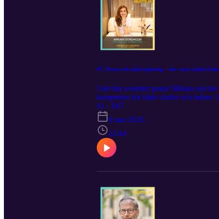
67. Stress och självreglering – det varje (själv) led
I det här avsnittet pratar Miriam om hur
kompetens för både chefer och ledare. 
organisationer och varför stress behöver 
S1 · E67
övning för att reglera nervsystemet finn
8 mar 2026
och hållbar prestation i er organisatio
22:44