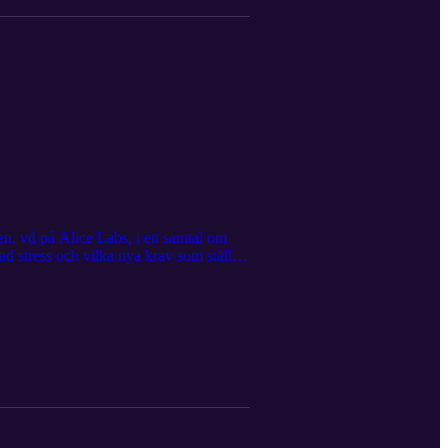
n, vd på Alice Labs, i ett samtal om
ad stress och vilka nya krav som ställs
 och vad som krävs för att använda den
och hur vi kan skapa arbetsplatser där
.ai