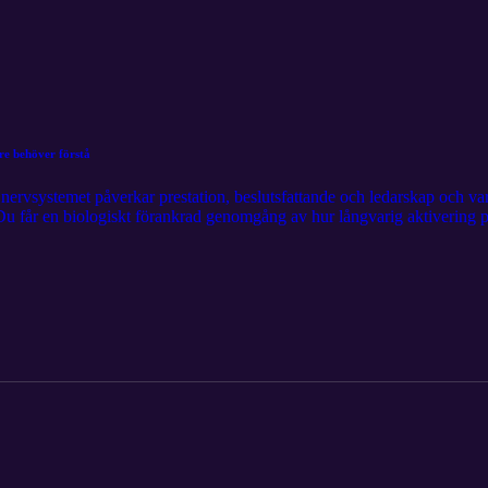
are behöver förstå
 nervsystemet påverkar prestation, beslutsfattande och ledarskap och varf
Du får en biologiskt förankrad genomgång av hur långvarig aktivering p
förstås som en strukturell arbetsmiljöfråga, inte bara ett individuellt pr
s den som ett bonusavsnitt (nr 68). Vill du veta mer om hur ni kan arbet
n? Läs mer på aumla.se eller kontakta Miriam på miriam@aumla.se.