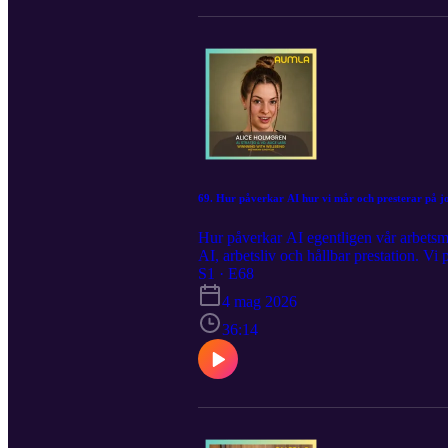
69. Hur påverkar AI hur vi mår och presterar på j
Hur påverkar AI egentligen vår arbetsmi
AI, arbetsliv och hållbar prestation. Vi
på både medarbetare och ledare. Samtid
S1 · E68
på ett hållbart sätt. Ett avsnitt för dig
4 mag 2026
människor fortsätter må bra och preste
36:14