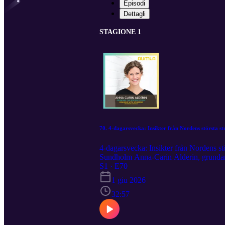
Episodi
Dettagli
STAGIONE 1
70. 4-dagarsvecka: Insikter från Nordens största st
4-dagarsvecka: Insikter från Nordens stö
Sundholm Anna-Carin Alderin, grundare 
(fyradagarsvecka). Vad händer med produ
S1 · E70
egentligen för att lyckas? Vi pratar om
1 giu 2026
verksamheter kan ta med sig kring framt
https://www.therework.se/4dayweeksve
32:57
https://www.linkedin.com/in/annacarina
Miriam Sundholm / Aumla: miriam@au