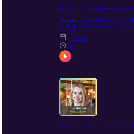
65. Mens, hormoner och arbetsliv – det vi aldrig p
I detta avsnitt gästas podden av Cinna
Sundholm pratar hon om varför mens och 
prestation för hälften av alla medarbetar
S1 · E65
påverkar menscykeln och kvinnors hälsa
1 gen 2026
strategisk fråga för HR, chefer och orga
hållbart välmående, minskad sjukfrånv
34:01
tillgängligt i Aumla-appen. Läs mer här
Sundholm för stöd genom föreläsningar
henne på Flow Of She Instagram eller 
64. Real-Time Engagement: Insights from Winningte