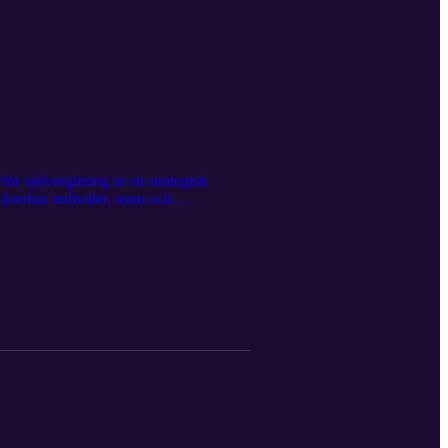
ör självreglering är en strategisk
åverkar individer, team och
oblem. Vill du själv prova en kort
a mer strukturerat med stress, ledarskap