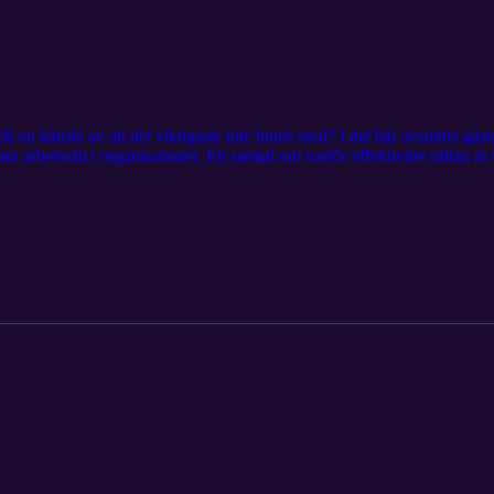
då en känsla av att det viktigaste inte hinns med? I det här avsnittet 
a arbetssätt i organisationer. Ett samtal om varför effektivitet sällan är
edarskap påverkar stress och resultat. 👉 Vill du veta mer om smarta a
g arbetsmiljö, välmående och hållbara organisationer, kontakta Mir