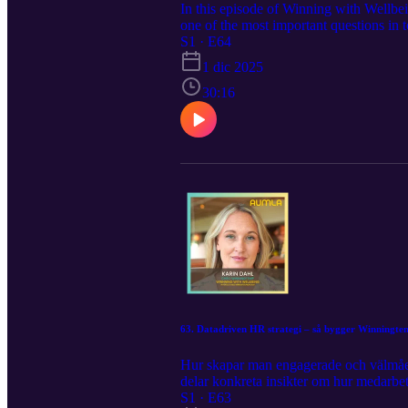
In this episode of Winning with Wellbe
one of the most important questions in
and wellbeing begin to decline? Drawing
S1 · E64
drivers behind high employee engageme
1 dic 2025
and culture What organisations can do t
about the future of work, this episode
30:16
their website winningtemp.com Explore 
send an email to miriam@aumla.se
63. Datadriven HR strategi – så bygger Winningte
Hur skapar man engagerade och välmåend
delar konkreta insikter om hur medarbe
välmående – i praktiken. Är du nyfiken
S1 · E63