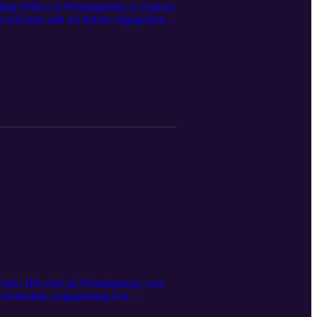
ing Officer at Winningtemp, to explore
n real time and act before engagement
p’s latest report, including: The key
yee listening strengthens leadership
HR professional or simply passionate
ely. Learn more about Winningtemp on
 Aumla. Visit aumla.se to learn more or
in Dahl, HR-chef på Winningtemp, som
rka ledarskap, engagemang och
mp.com Vill du ha stöd i att välja