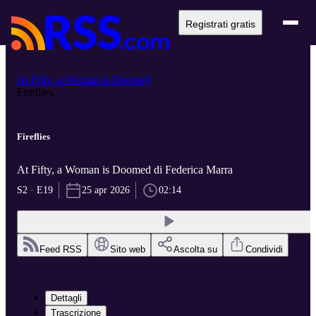
Registrati gratis
At Fifty, a Woman is Doomed
Fireflies
Fireflies
At Fifty, a Woman is Doomed di Federica Marra
S2 · E19
25 apr 2026
02:14
Feed RSS
Sito web
Ascolta su
Condividi
Dettagli
Trascrizione