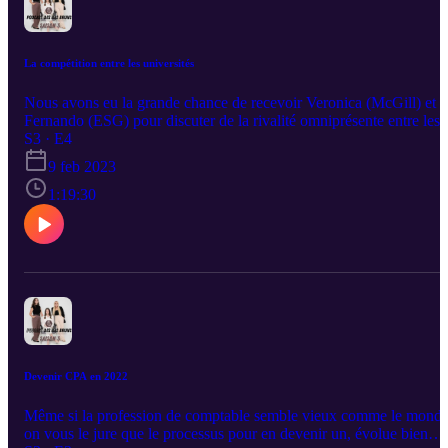
La compétition entre les universités
Nous avons eu la grande chance de recevoir Veronica (McGill) et
Fernando (ESG) pour discuter de la rivalité omniprésente entre les
étudiants, Un sujet sensible et qui fait ressortir de forte émotion
S3 · E4
BONNE ÉCOUTE
9 feb 2023
1:19:30
Devenir CPA en 2022
Même si la profession de comptable semble vieux comme le monde
on vous le jure que le processus pour en devenir un, évolue bien