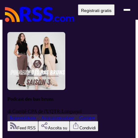
Registrati gratis
Podcast des bas bruns
di
Comité CPA de l'UQTR-Longueuil
Imprenditoria
Amministrazione
Carriere
Feed RSS
Ascolta su
Condividi