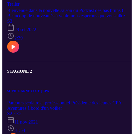
Trailer
Bienvenue dans la nouvelle saison du Podcast des bas bruns !
Beaucoup de nouveautés à venir, nous espérons que vous allez
apprécier notre nouvelle approche et nos nouvelles animatrices
S3
Merci à Juliane d'être 20ans en avance N'hésitez pas à nous laisser
29 set 2022
des commentaires sur nos réseaux sociaux
https://linktr.ee/comitecpauqtrlongueuil
2:39
STAGIONE 2
SOPHIE ANNE CÔTÉ | CPA
Parcours scolaire et professionnel Présidente des jeunes CPA
Aventures à bord d'un voilier
S2 · E2
11 nov 2021
31:54