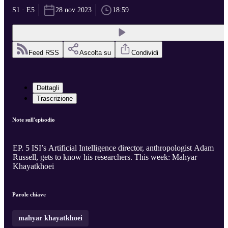
S1 · E5
28 nov 2023
18:59
Feed RSS
Ascolta su
Condividi
Dettagli
Trascrizione
Note sull'episodio
EP. 5 ISI’s Artificial Intelligence director, anthropologist Adam
Russell, gets to know his researchers. This week: Mahyar
Khayatkhoei
Parole chiave
mahyar khayatkhoei