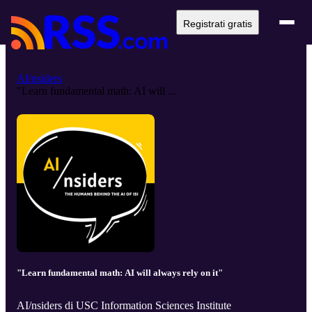
Registrati gratis
AI/nsiders
"Learn fundamental math: AI will ...
"Learn fundamental math: AI will always rely on it"
AI/nsiders di USC Information Sciences Institute