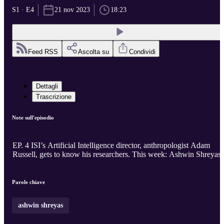
S1 · E4
21 nov 2023
18:23
Feed RSS
Ascolta su
Condividi
Dettagli
Trascrizione
Note sull'episodio
EP. 4 ISI’s Artificial Intelligence director, anthropologist Adam
Russell, gets to know his researchers. This week: Ashwin Shreyas
Parole chiave
ashwin shreyas