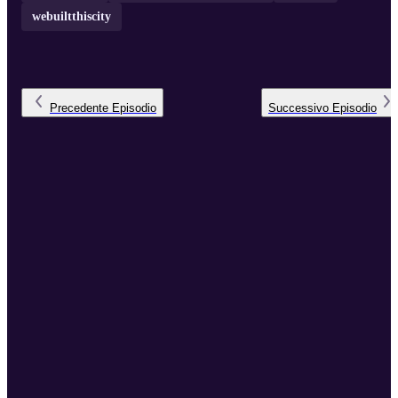
webuiltthiscity
Precedente
Episodio
Successivo
Episodio