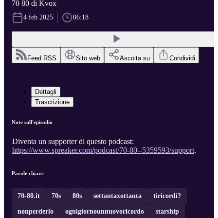
70 80 di Kvox
4 feb 2025
06:18
Feed RSS
Sito web
Ascolta su
Condividi
Dettagli
Trascrizione
Note sull'episodio
Diventa un supporter di questo podcast:
https://www.spreaker.com/podcast/70-80--5359593/support
.
Parole chiave
70-80.it
70s
80s
settantaxottanta
tiricordi?
nonperderlo
ognigiornounnuovoricordo
starship