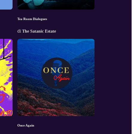
Tea Room Dialogues
di
The Satanic Estate
Once Again