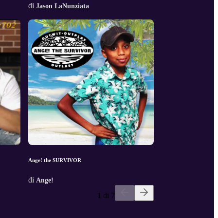
di
Jason LaNunziata
Ange! the SURVIVOR
di
Ange!
1 di 7