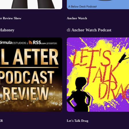
er Review Show
Anchor Watch
di
Mahoney
Anchor Watch Podcast
ER
Let's Talk Drag