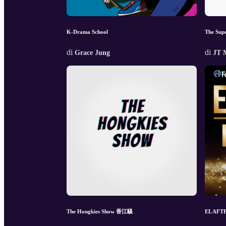
K-Drama School
The Sup
di
di
Grace Jung
JT 
The Hongkies Show 香江騷
EL AFT