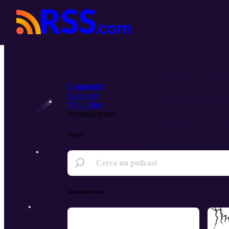
Community
Categorie
TV e Film
Seconda serata
Scopri
Seconda serata