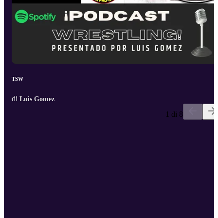
TSW
di
Luis Gomez
1 di 8