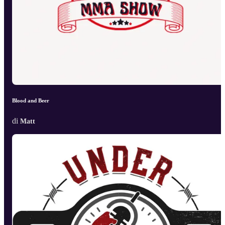
Blood and Beer
di
Matt