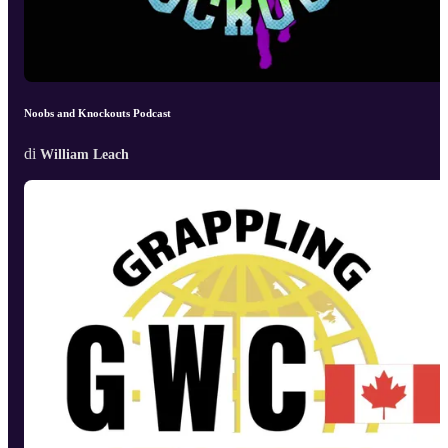
Noobs and Knockouts Podcast
di
William Leach