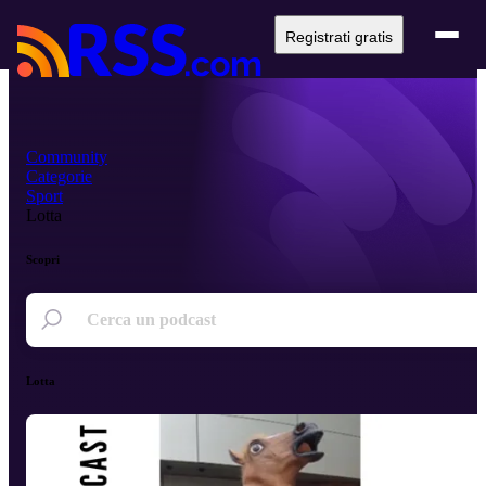
Registrati gratis
Community
Categorie
Sport
Lotta
Scopri
Lotta