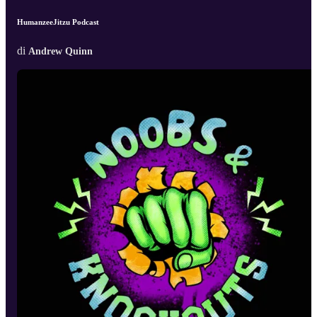
HumanzeeJitzu Podcast
di
Andrew Quinn