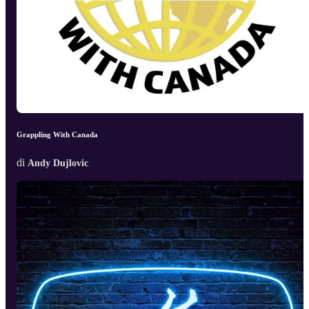
Grappling With Canada
di
Andy Dujlovic