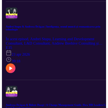
Andrei Stupu & Andreea Drăgan | Inteligența, sensul muncii și reumanizarea prin
tehnologie
În acest episod, Andrei Stupu, Learning and Development
Consultant, L&D Consultant, Andrew Beehive Consulting și
cercetător al inteligenței umane, discută cu Andreea Drăgan, Co-
E35
founder, BusinessMark, despre corelația dintre evoluția tehnologică
23 apr 2026
și transformările cognitive și morale ale societății. Episodul a fost
găzduit de JW Marriott Bucharest Grand Hotel.
39:18
Andreea Drăgan & Bülent Duagi | A Change Management Guide. How HR Leaders Ca
Lead Transformation