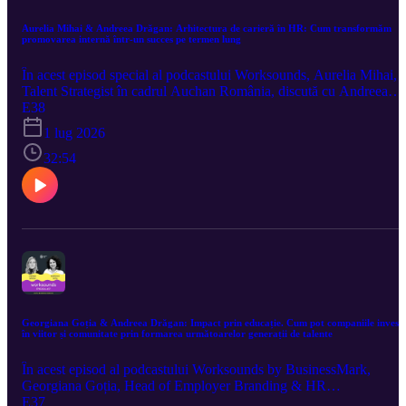
Aurelia Mihai & Andreea Drăgan: Arhitectura de carieră în HR: Cum transformăm
promovarea internă într-un succes pe termen lung
În acest episod special al podcastului Worksounds, Aurelia Mihai,
Talent Strategist în cadrul Auchan România, discută cu Andreea
Drăgan, Co-Founder BusinessMark despre pilonii strategici ai
E38
managementului talentelor și ai arhitecturii de carieră într-o
1 lug 2026
organizație complexă, evidențiind importanța unui design corect de
proces, care să asigure un echilibru între promovarea internă și
32:54
integrarea de competențe externe. Episod găzduit de JW Marriott
Bucharest Grand Hotel
Georgiana Goția & Andreea Drăgan: Impact prin educație. Cum pot companiile investi
în viitor și comunitate prin formarea următoarelor generații de talente
În acest episod al podcastului Worksounds by BusinessMark,
Georgiana Goția, Head of Employer Branding & HR
Communication în cadrul AUMOVIO România discută cu Andree
E37