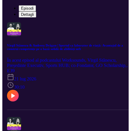
Episodi
Dettagli
Virgil Stănescu & Andreea Drăgan | Sportul ca laborator de viață: Avantajul de a
construi competențe pe o bază solidă de abilități soft
În acest episod al podcastului Worksounds, Virgil Stănescu,
Președinte Executiv, Sports HUB; co-Fondator, GO Scholarship,
co-Fondator, ReThink Romania; Vice-președinte, CEO Clubs
E39
România, discută cu Andreea Drăgan, Co-Founder BusinessMark
21 lug 2026
despre sport, ca laborator de viață, și avantajul de a construi
competențe pe o bază solidă de abilități soft. Episod găzduit de JW
30:10
Marriott Bucharest Grand Hotel