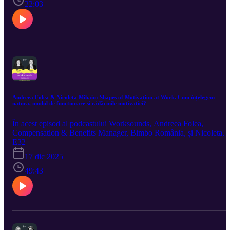
22:03
Andreea Folea & Nicoleta Mihaiu: Shapes of Motivation at Work. Cum înțelegem
natura, modul de funcționare și rădăcinile motivației?
În acest episod al podcastului Worksounds, Andreea Folea,
Compensation & Benefits Manager, Bimbo România, și Nicoleta
Mihaiu, CEO, Smartree, discută despre formele motivației la locul
E32
de muncă și cum înțelegem natura, modul de funcționare și
17 dic 2025
rădăcinile motivației. 🎧 Episod susținut de Smartree
49:43