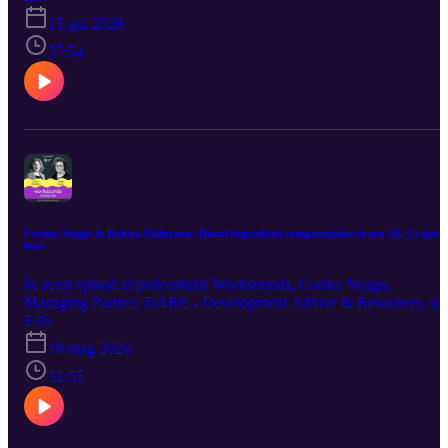
Drăgan, Co-Fondator, BusinesMark, despre impactul prin educație
15 giu 2026
și cum pot companiile să investească în viitor și comunitate, prin
formarea următoarelor generații de talente. Episod susținut de
37:54
AUMOVIO România
Corina Neagu & Raluca Păduraru | Riscul degradării competențelor în era AI. Ce pute
face
În acest episod al podcastului Worksounds, Corina Neagu,
Managing Partner, DARE - Development Advice & Resources, și
Raluca Păduraru, Futures of Work Strategist, Co-founder, Upvance
E36
Global, discută despre riscurile privind atrofierea competențelor și
19 mag 2026
degradarea cognitivă în era AI, oferind sfaturi practice pentru a evit
capcana delegării procesului de gândire către algoritmi. Episod
32:55
găzduit de JW Marriott Bucharest Grand Hotel