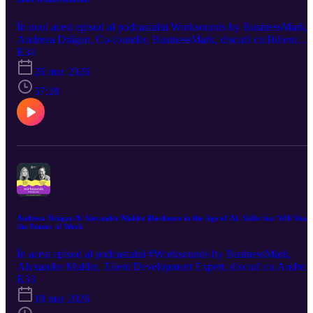
În noul acest episod al podcastului Worksounds by BusinessMark,
Andreea Drăgan, Co-founder, BusinessMark, discută cu Bülent
Duagi, Facilitator Proiecte Strategice, despre change management ș
E34
impactul inteligenței artificiale în acest proces de transformare.
26 mar 2026
Episod găzduit de JW Marriott Bucharest Grand Hotel
37:28
Andreea Drăgan & Alexander Mulder |Resilience in the Age of AI. Skills that Will Shap
the Future of Work
În acest episod al podcastului #Worksounds by BusinessMark,
Alexander Mulder, Talent Development Expert, discută cu Andree
Drăgan, Co-founder, BusinessMark, despre reziliența în era AI și
E33
despre skill-urile ce vor defini viitorul muncii. E Spațiu oferit de J
18 mar 2026
Marriott Bucharest Grand Hotel