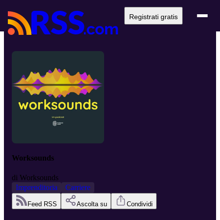
Registrati gratis
Worksounds
di
Worksounds
Imprenditoria
Carriere
Feed RSS
Ascolta su
Condividi