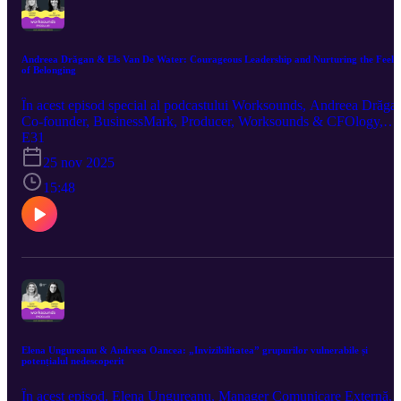
Andreea Drăgan & Els Van De Water: Courageous Leadership and Nurturing the Feeli
of Belonging
În acest episod special al podcastului Worksounds, Andreea Drăga
Co-founder, BusinessMark, Producer, Worksounds & CFOlogy,
discută cu Els Van De Water, VP, Global Head of People, Patient
E31
Safety and Quality, Philips, despre importanța liderilor în a cultiva
25 nov 2025
un sentiment al apartenenței la nivelul organizațiilor. Spațiu oferit d
Radisson Blu Hotel București
15:48
Elena Ungureanu & Andreea Oancea: „Invizibilitatea” grupurilor vulnerabile și
potențialul nedescoperit
În acest episod, Elena Ungureanu, Manager Comunicare Externă,