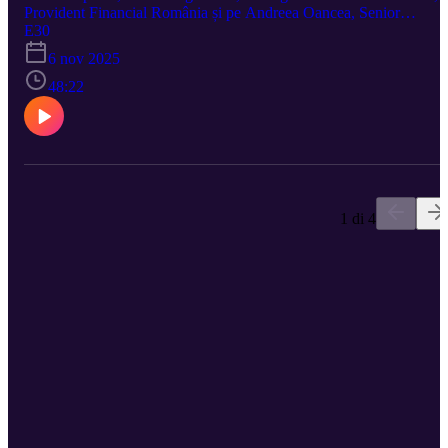
Provident Financial România și pe Andreea Oancea, Senior
Marketing Manager, OLX Romania, discută despre invizibilitatea
E30
grupurilor vulnerabile, despre potențialul ce rămâne ascuns, despre
6 nov 2025
responsabilitate și asumare. 🎧 Episod susținut de Provident
48:22
Financial România
1 di 4