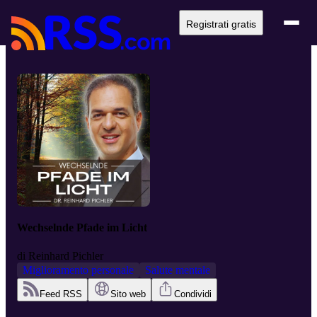
Registrati gratis
Wechselnde Pfade im Licht
di
Reinhard Pichler
Miglioramento personale
Salute mentale
Feed RSS
Sito web
Condividi