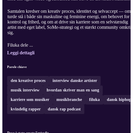
Samtalen kredser om kreativ proces, identitet og selvaccept — om 
turde stå i både sin maskuline og feminine energi, om behovet for
kontrol og frihed, og om at drive sin karriere som en selvstændig
artist med eget label, SoMe-strategi og et stærkt community omkri
sig.
Filuka dele ...
Leggi dettagli
Parole chiave
den kreative proces
interview danske artister
musik interview
hvordan skriver man en sang
karriere som musiker
musikbranche
filuka
dansk hiphop
kvindelig rapper
dansk rap podcast
Dove è stato create l'episodio