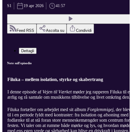
S1
19 apr 2026
41:57
Feed RSS
Ascolta su
Condividi
Dettagli
Note sull'episodio
Filuka – mellem isolation, styrke og skabertrang
I denne episode af
Vejen til Værket
møder jeg rapperen Filuka til en
ærlig og rå samtale om musikkens tilblivelse og livet omkring den.
Filuka fortæller om arbejdet med sit album
Forglemmigej
, der blev
til i en periode fyldt med kontraster: fra isolation og afsoning med
fodlænke til at stå foran store menneskemængder som centrum for
festen. Vi taler om at rumme både mørke og lys, og hvordan mødet
med ens egen vrede og sårbarhed kan blive en drivkraft i kunsten.