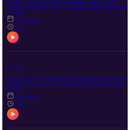
Dokážou stroje myslet? Jak naši společnost ovlivňuje umělá
inteligence? Rozhovor s filozofem a logikem Filipem Tvrdým, kter
se ve své knize Turingův test zaměřil na filozofické aspekty AI.
S1 · E13
19 mar 2025
36:13
Čas odejít
Rozhovor s Janem Tošovským bývalým dramaturgem Národního
divadla v Praze a nyní pracovníkem hospicu Cesta domů o jeho
odchodu z divadla, o montáži rehabilitačních polohovacích postelí 
S1 · E12
o naplněných i ztracených iluzích.
13 gen 2024
21:20