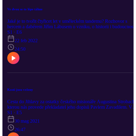
Ve dvou se to lépe táhne
Jaké je to tvořit čtyřicet let v uměleckém tandemu? Rozhovor s
hercem a dabérem Jiřím Lábusem o vzniku, o historii i budoucnosti
dvojice Kaiser - Lábus. (Nahráváno bez Kaisera.)
S1 · E6
22 feb 2022
24:50
Kosti jsou vrženy
Cesta do Jihlavy za ostatky českého misionáře Augustina Strobach
kterou nás provede překladatel jeho dopisů Pavlem Zavadilem. V
dílu se objeví i jeden speciální host.
S1 · E5
30 mag 2021
26:47