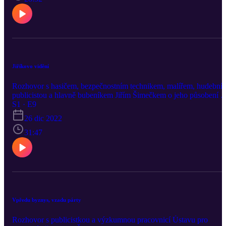
Jiříkovo vidění
Rozhovor s hasičem, bezpečnostním technikem, malířem, hudební
publicistou a hlavně bubeníkem Jiřím Šimečkem o jeho působení v
kapelách Letadlo a Toyen. O šedé zóně mezi undergroundem a
S1 · E9
oficiální kulturou, o prvním velkém turné v USA. Proč Jirkovy
26 dic 2022
kapely přestaly hrát? Jak na dobu své velké slávy vzpomíná dnes?
Rozhovor vychází z inscenace Medvěd s motorovou pilou, kterou
31:47
prostupuje rozpadající se kapela na mezinárodním turné.
Vpředu byznys, vzadu párty
Rozhovor s publicistkou a výzkumnou pracovnicí Ústavu pro