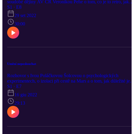
soudobé dějiny AV ČR Veronikou Pehe o tom, co je to retro, jak
vzniká a po jaké době můžeme vnímat minulost jeho optikou. Víte,
S1 · E8
jaký je rozdíl mezi retrem, nostalgií a historickým filmem? A máte
29 set 2022
raději Pelíšky nebo Rebely?
30:00
Umění neposlouchat
Rozhovor s Ivou Poláčkovou Šolcovou o psychologických
experimentech, o izolaci při cestě na Mars a o tom, jak důležité je
vědomí toho, že jsme schopní zabít člověka. Bonus pro studenty
S1 · E7
psychologie: v podcastu zazní návod, jak úspěšně absolvovat první
16 giu 2022
hodinu studia v kurzu naší hostky.
29:13