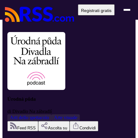
Registrati gratis
Úrodná půda
di
Divadlo Na zábradlí
Arti dello spettacolo
Arte visuale
Feed RSS
Ascolta su
Condividi