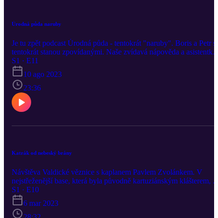
Úrodná půda naruby
Je tu zpět podcast Úrodná půda - tentokrát "naruby". Boris a Petr s
tentokrát stanou zpovídanými. Naše zvídavá nápověda a asistentka
režiséra Jana Jungvirtová se pokusí odkrýt, co je na divadle baví,
S1 · E11
nebo jak spolupracují při přípravě divadelních inscenací. A Jana
10 ago 2023
ještě dodává: Po nahrávání podcastu jsem přemýšlela, jak ho
správně pojmenovat. Jak je obráceně Úrodná půda? Napadla mě
23:36
"Hluboká orba". To se pro naše povídání dobře hodí a zdá se mi, ž
i pro tvorbu Petra a Borise. Ať se vám dobře poslouchá."
Katrák od nebeský brány
Návštěva Valdické věznice s kaplanem Pavlem Zvolánkem. V
nejstřeženější base, která byla původně kartuziánským klášterem, si
budeme povídat o hledání víry, o druhé šanci a o tom, jestli se
S1 · E10
člověk rodí jako hříšník. Na konci reportáže zjistíte, jestli se
6 mar 2023
jednomu z nás narodil syn, zatímco jsme byli zavření ve vězení.
28:32