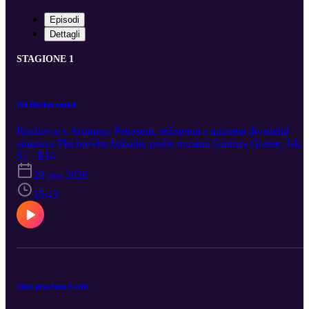
Episodi
Dettagli
STAGIONE 1
Die Blechtrommel
Rozhovor s Arminem Petrasem, režisérem a autorem divadelní
adaptace Plechového bubínku podle románu Güntera Grasse. Jaký
je jeho přístup k divadelní tvorbě, jak pracovat s textem jako
S1 · E14
výchozím bodem inscenace a jaké jsou rozdíly mezi rolí režiséra a
28 gen 2026
dramatika. A existuje něco jako typicky německý přístup k režii?
Epizoda je v angličtině. English friendly.
15:43
Most přes řeku Forth