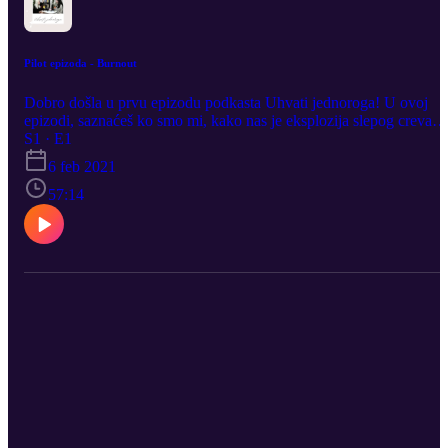
Pilot epizoda - Burnout
Dobro došla u prvu epizodu podkasta Uhvati jednoroga! U ovoj
epizodi, saznaćeš ko smo mi, kako nas je eksplozija slepog creva
dovela do ovog podkasta, i zašto si stalno pod stresom.
S1 · E1
6 feb 2021
57:14