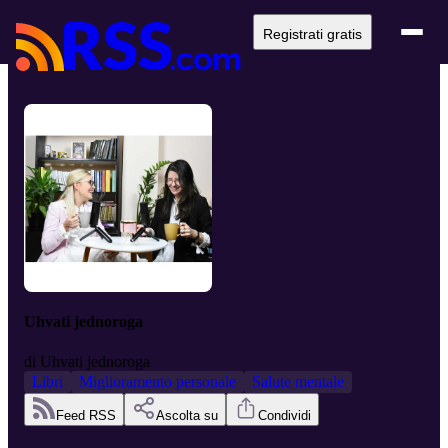
Registrati gratis
Uhvati jednoroga
di
Uhvati jednoroga
Libri
Miglioramento personale
Salute mentale
Feed RSS
Ascolta su
Condividi