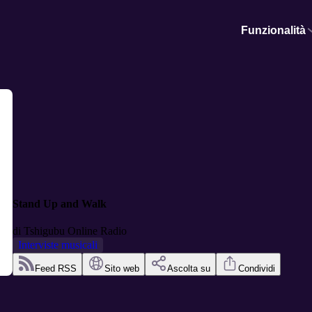
Funzionalità
Stand Up and Walk
di
Tshigubu Online Radio
Interviste musicali
Feed RSS
Sito web
Ascolta su
Condividi