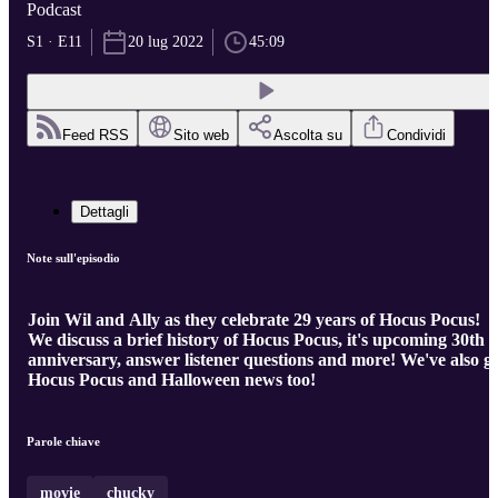
Podcast
S1 · E11
20 lug 2022
45:09
Feed RSS
Sito web
Ascolta su
Condividi
Dettagli
Note sull'episodio
Join Wil and Ally as they celebrate 29 years of Hocus Pocus!
We discuss a brief history of Hocus Pocus, it's upcoming 30th
anniversary, answer listener questions and more! We've also g
Hocus Pocus and Halloween news too!
Parole chiave
movie
chucky