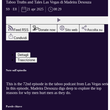
Taboo Truths and Tales Las Vegas di Madeira Desouza
S9 · E8
21 apr 2025
08:29
Feed RSS
Donate now
Sito web
Ascolta su
Condividi
Dettagli
Trascrizione
Note sull'episodio
This is the 72nd episode in the taboo podcast from Las Vegas series
In this episode, Madeira Desouza digs deep to explore the top
reasons for why men hurt men as they do.
Parole chiave