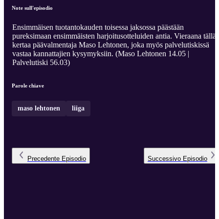
Note sull'episodio
Ensimmäisen tuotantokauden toisessa jaksossa päästään
pureksimaan ensimmäisten harjoitusotteluiden antia. Vieraana tällä
kertaa päävalmentaja Maso Lehtonen, joka myös palvelutiskissä
vastaa kannattajien kysymyksiin. (Maso Lehtonen 14.05 |
Palvelutiski 56.03)
Parole chiave
maso lehtonen
liiga
Precedente
Episodio
Successivo
Episodio