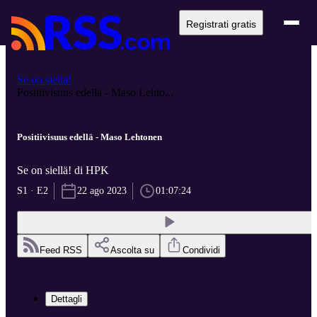
Registrati gratis
Se on siellä!
Positiivisuus edellä - Maso Lehto...
Positiivisuus edellä - Maso Lehtonen
Se on siellä! di HPK
S1 · E2
22 ago 2023
01:07:24
Feed RSS
Ascolta su
Condividi
Dettagli