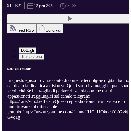
S1 · E21
12 gen 2022
20:00
Feed RSS
Condividi
Dettagli
Trascrizione
Note sull'episodio
In questo episodio vi racconto di come le tecnolgoie digitali hanno
cambiato la didattica a distanza. Quali sono i vantaggi e quali sono
le criticità.Se hai voglia di parlare di scuola con me e altri
appassionati ,raggiungici sul canale telegram:
https://t.me/scuolaefficaceQuesto episodio è anche un video e lo
puoi trovare sul mio canale
youtube.https://www.youtube.com/channel/UCjiUOkoctObfGvkjj-
Gvq1g