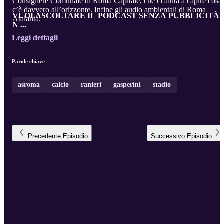
Consigliere Comunale di Roma Capitale, che ci aiuta a capire cosa
c’è davvero all’orizzonte. Infine gli audio ambientali di Roma
VUOI ASCOLTARE IL PODCAST SENZA PUBBLICITÀ 
Atalanta.
N ...
Leggi dettagli
Parole chiave
asroma
calcio
ranieri
gasperini
stadio
Precedente
Episodio
Successivo
Episodio