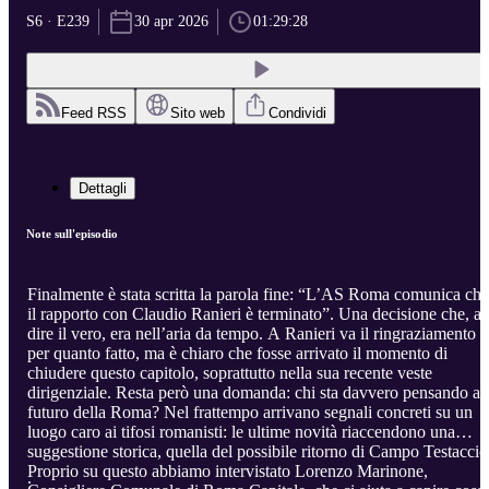
S6 · E239
30 apr 2026
01:29:28
Feed RSS
Sito web
Condividi
Dettagli
Note sull'episodio
Finalmente è stata scritta la parola fine: “L’AS Roma comunica che
il rapporto con Claudio Ranieri è terminato”. Una decisione che, a
dire il vero, era nell’aria da tempo. A Ranieri va il ringraziamento
per quanto fatto, ma è chiaro che fosse arrivato il momento di
chiudere questo capitolo, soprattutto nella sua recente veste
dirigenziale. Resta però una domanda: chi sta davvero pensando al
futuro della Roma? Nel frattempo arrivano segnali concreti su un
luogo caro ai tifosi romanisti: le ultime novità riaccendono una
suggestione storica, quella del possibile ritorno di Campo Testaccio
Proprio su questo abbiamo intervistato Lorenzo Marinone,
.