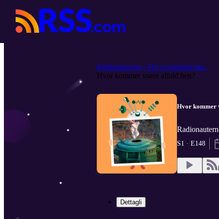
Radionauterne - For nysgerrige bø...
Hvor kommer vores affald hen?
Hvor kommer v
Radionauterne
S1 · E148
Dettagli