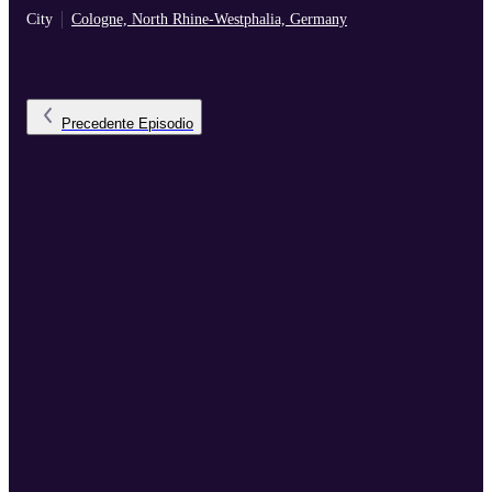
City
Cologne, North Rhine-Westphalia, Germany
Precedente
Episodio