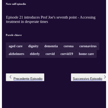
Note sull'episodio
Episode 21 introduces Prof Joe's seventh point - Accessing
treatment in desperate times
Parole chiave
aged care
dignity
dementia
corona
coronavirus
alzheimers
elderly
corvid
corvid19
home care
Precedente
Episodio
Successivo
Episodio