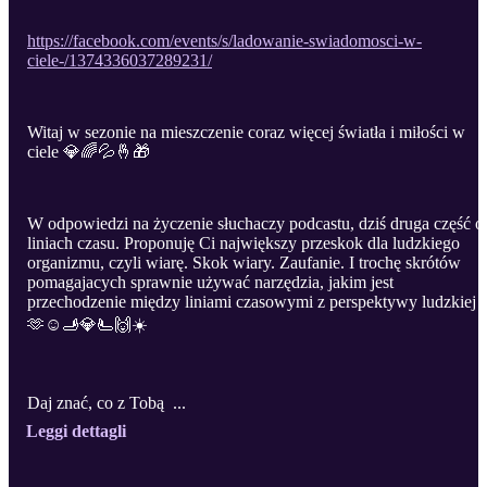
https://facebook.com/events/s/ladowanie-swiadomosci-w-
ciele-/1374336037289231/
Witaj w sezonie na mieszczenie coraz więcej światła i miłości w
ciele 💎🌈💦🤞🎁
W odpowiedzi na życzenie słuchaczy podcastu, dziś druga część o
liniach czasu. Proponuję Ci największy przeskok dla ludzkiego
organizmu, czyli wiarę. Skok wiary. Zaufanie. I trochę skrótów
pomagajacych sprawnie używać narzędzia, jakim jest
przechodzenie między liniami czasowymi z perspektywy ludzkiej
🫶☺️🫸💎🫷🙌☀️
Daj znać, co z Tobą ...
Leggi dettagli