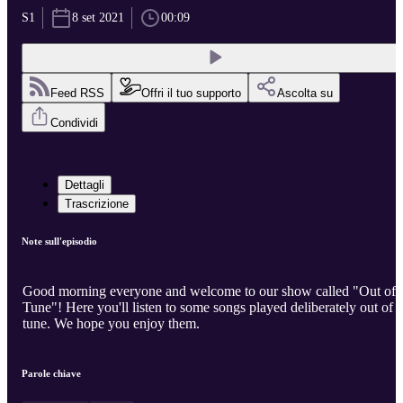
S1
8 set 2021
00:09
Feed RSS
Offri il tuo supporto
Ascolta su
Condividi
Dettagli
Trascrizione
Note sull'episodio
Good morning everyone and welcome to our show called "Out of
Tune"! Here you'll listen to some songs played deliberately out of
tune. We hope you enjoy them.
Parole chiave