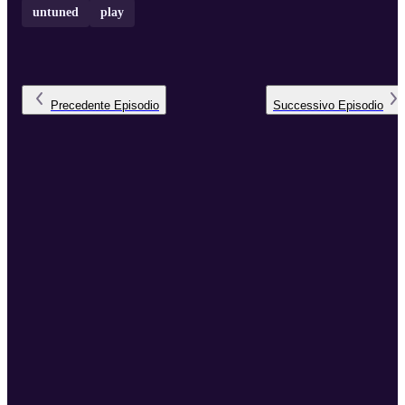
untuned
play
Precedente
Episodio
Successivo
Episodio