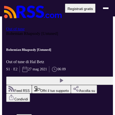
Registrati gratis
Out of tune
Bohemian Rhapsody [Untuned]
Bohemian Rhapsody [Untuned]
Out of tune di Hal Betz
S1 · E2
27 mag 2021
06:09
Feed RSS
Offri il tuo supporto
Ascolta su
Condividi