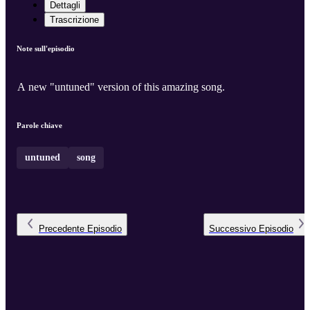
Dettagli
Trascrizione
Note sull'episodio
A new "untuned" version of this amazing song.
Parole chiave
untuned
song
Precedente
Episodio
Successivo
Episodio