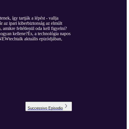
nek, így tartják a lépést - vallja
 az ipari kiberbiztonság az elmúlt
amikre feltétlenül oda kell figyelni?
hogyan kellene?És, a technológia napos
NEWtechtalk aktuális epizódjában,
Successivo
Episodio