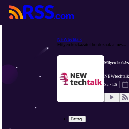
NEWtechtalk
Milyen kockázatot hordoznak a mes...
Milyen kockáza
NEWtechtalk
S2 · E6
Dettagli