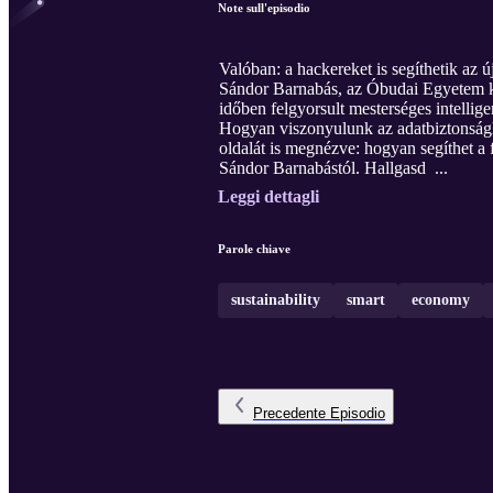
Note sull'episodio
Valóban: a hackereket is segíthetik az ú
Sándor Barnabás, az Óbudai Egyetem kib
időben felgyorsult mesterséges intellig
Hogyan viszonyulunk az adatbiztonságh
oldalát is megnézve: hogyan segíthet 
Sándor Barnabástól. Hallgasd ...
Leggi dettagli
Parole chiave
sustainability
smart
economy
Precedente
Episodio