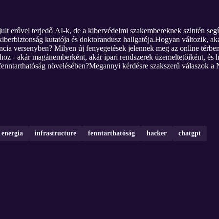
jult erővel terjedő AI-k, de a kibervédelmi szakembereknek szintén segíte
erbiztonság kutatója és doktorandusz hallgatója.Hogyan változik, akár
encia versenyben? Milyen új fenyegetések jelennek meg az online térben, 
oz - akár magánemberként, akár ipari rendszerek üzemeltetőiként, és 
a fenntarthatóság növelésében?Megannyi kérdésre szakszerű válaszok a 
energia
infrastructure
fenntarthatóság
hacker
chatgpt